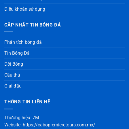
Điều khoản sử dụng
CẬP NHẬT TIN BÓNG ĐÁ
Phân tích bóng đá
Tin Bóng Đá
Đội Bóng
Cầu thủ
Giải đấu
THÔNG TIN LIÊN HỆ
Thương hiệu: 7M
Website:
https://cabopremieretours.com.mx/