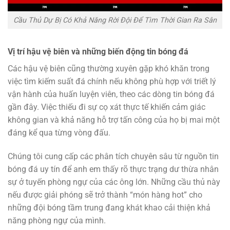
Cầu Thủ Dự Bị Có Khả Năng Rời Đội Để Tìm Thời Gian Ra Sân
Vị trí hậu vệ biên và những biến động tin bóng đá
Các hậu vệ biên cũng thường xuyên gặp khó khăn trong
việc tìm kiếm suất đá chính nếu không phù hợp với triết lý
vận hành của huấn luyện viên, theo các dòng tin bóng đá
gần đây. Việc thiếu đi sự cọ xát thực tế khiến cảm giác
không gian và khả năng hỗ trợ tấn công của họ bị mai một
đáng kể qua từng vòng đấu.
Chúng tôi cung cấp các phân tích chuyên sâu từ nguồn tin
bóng đá uy tín để anh em thấy rõ thực trạng dư thừa nhân
sự ở tuyến phòng ngự của các ông lớn. Những cầu thủ này
nếu được giải phóng sẽ trở thành “món hàng hot” cho
những đội bóng tầm trung đang khát khao cải thiện khả
năng phòng ngự của mình.