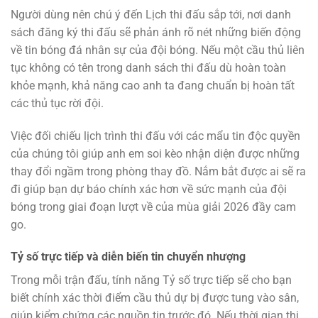
Người dùng nên chú ý đến Lịch thi đấu sắp tới, nơi danh
sách đăng ký thi đấu sẽ phản ánh rõ nét những biến động
về tin bóng đá nhân sự của đội bóng. Nếu một cầu thủ liên
tục không có tên trong danh sách thi đấu dù hoàn toàn
khỏe mạnh, khả năng cao anh ta đang chuẩn bị hoàn tất
các thủ tục rời đội.
Việc đối chiếu lịch trình thi đấu với các mẩu tin độc quyền
của chúng tôi giúp anh em soi kèo nhận diện được những
thay đổi ngầm trong phòng thay đồ. Nắm bắt được ai sẽ ra
đi giúp bạn dự báo chính xác hơn về sức mạnh của đội
bóng trong giai đoạn lượt về của mùa giải 2026 đầy cam
go.
Tỷ số trực tiếp và diễn biến tin chuyển nhượng
Trong mỗi trận đấu, tính năng Tỷ số trực tiếp sẽ cho bạn
biết chính xác thời điểm cầu thủ dự bị được tung vào sân,
giúp kiểm chứng các nguồn tin trước đó. Nếu thời gian thi