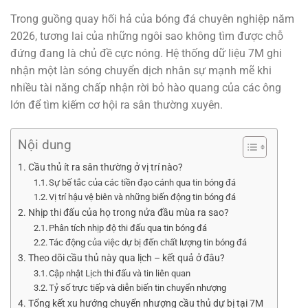
Trong guồng quay hối hả của bóng đá chuyên nghiệp năm
2026, tương lai của những ngôi sao không tìm được chỗ
đứng đang là chủ đề cực nóng. Hệ thống dữ liệu 7M ghi
nhận một làn sóng chuyển dịch nhân sự mạnh mẽ khi
nhiều tài năng chấp nhận rời bỏ hào quang của các ông
lớn để tìm kiếm cơ hội ra sân thường xuyên.
Nội dung
Cầu thủ ít ra sân thường ở vị trí nào?
Sự bế tắc của các tiền đạo cánh qua tin bóng đá
Vị trí hậu vệ biên và những biến động tin bóng đá
Nhịp thi đấu của họ trong nửa đầu mùa ra sao?
Phân tích nhịp độ thi đấu qua tin bóng đá
Tác động của việc dự bị đến chất lượng tin bóng đá
Theo dõi cầu thủ này qua lịch – kết quả ở đâu?
Cập nhật Lịch thi đấu và tin liên quan
Tỷ số trực tiếp và diễn biến tin chuyển nhượng
Tổng kết xu hướng chuyển nhượng cầu thủ dự bị tại 7M