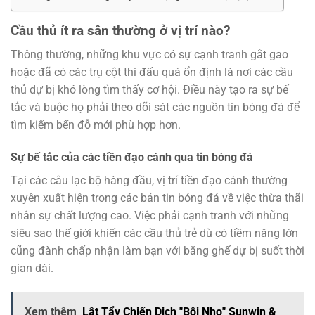
Cầu thủ ít ra sân thường ở vị trí nào?
Thông thường, những khu vực có sự cạnh tranh gắt gao
hoặc đã có các trụ cột thi đấu quá ổn định là nơi các cầu
thủ dự bị khó lòng tìm thấy cơ hội. Điều này tạo ra sự bế
tắc và buộc họ phải theo dõi sát các nguồn tin bóng đá để
tìm kiếm bến đỗ mới phù hợp hơn.
Sự bế tắc của các tiền đạo cánh qua tin bóng đá
Tại các câu lạc bộ hàng đầu, vị trí tiền đạo cánh thường
xuyên xuất hiện trong các bản tin bóng đá về việc thừa thãi
nhân sự chất lượng cao. Việc phải cạnh tranh với những
siêu sao thế giới khiến các cầu thủ trẻ dù có tiềm năng lớn
cũng đành chấp nhận làm bạn với băng ghế dự bị suốt thời
gian dài.
Xem thêm
Lật Tẩy Chiến Dịch "Bôi Nhọ" Sunwin &