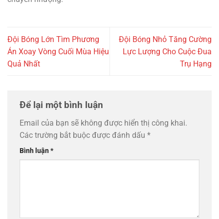
Đội Bóng Lớn Tìm Phương
Đội Bóng Nhỏ Tăng Cường
Án Xoay Vòng Cuối Mùa Hiệu
Lực Lượng Cho Cuộc Đua
Quả Nhất
Trụ Hạng
Để lại một bình luận
Email của bạn sẽ không được hiển thị công khai.
Các trường bắt buộc được đánh dấu
*
Bình luận
*