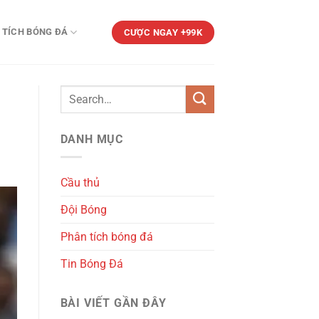
 TÍCH BÓNG ĐÁ
CƯỢC NGAY +99K
DANH MỤC
Cầu thủ
Đội Bóng
Phân tích bóng đá
Tin Bóng Đá
BÀI VIẾT GẦN ĐÂY