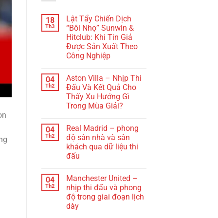
Lật Tẩy Chiến Dịch
18
Th3
“Bôi Nhọ” Sunwin &
Hitclub: Khi Tin Giả
Được Sản Xuất Theo
Công Nghiệp
Aston Villa – Nhịp Thi
04
Th2
Đấu Và Kết Quả Cho
Thấy Xu Hướng Gì
Trong Mùa Giải?
on
Real Madrid – phong
04
Th2
độ sân nhà và sân
ông
khách qua dữ liệu thi
đấu
Manchester United –
04
Th2
nhịp thi đấu và phong
độ trong giai đoạn lịch
dày