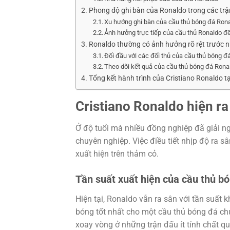
Phong độ ghi bàn của Ronaldo trong các trậ
Xu hướng ghi bàn của cầu thủ bóng đá Ron
Ảnh hưởng trực tiếp của cầu thủ Ronaldo đ
Ronaldo thường có ảnh hưởng rõ rệt trước 
Đối đầu với các đối thủ của cầu thủ bóng đ
Theo dõi kết quả của cầu thủ bóng đá Rona
Tổng kết hành trình của Cristiano Ronaldo t
Cristiano Ronaldo hiện ra
Ở độ tuổi mà nhiều đồng nghiệp đã giải ng
chuyên nghiệp. Việc điều tiết nhịp độ ra s
xuất hiện trên thảm cỏ.
Tần suất xuất hiện của cầu thủ b
Hiện tại, Ronaldo vẫn ra sân với tần suất
bóng tốt nhất cho một cầu thủ bóng đá ch
xoay vòng ở những trận đấu ít tính chất q