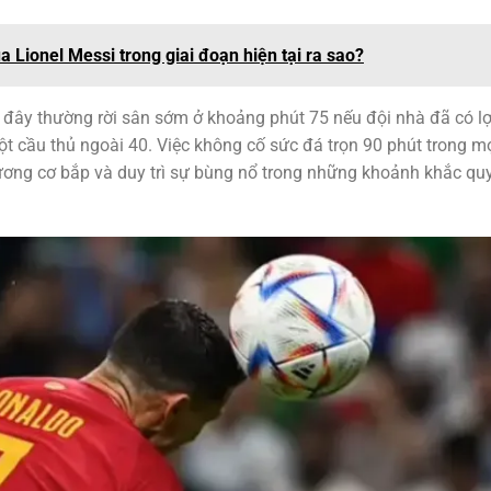
a Lionel Messi trong giai đoạn hiện tại ra sao?
iờ đây thường rời sân sớm ở khoảng phút 75 nếu đội nhà đã có lợ
ột cầu thủ ngoài 40. Việc không cố sức đá trọn 90 phút trong m
ương cơ bắp và duy trì sự bùng nổ trong những khoảnh khắc qu