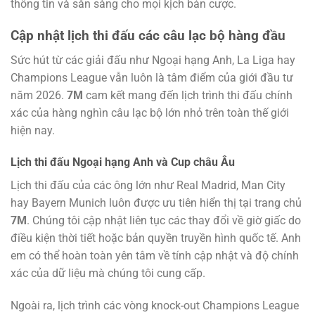
thông tin và sẵn sàng cho mọi kịch bản cược.
Cập nhật lịch thi đấu các câu lạc bộ hàng đầu
Sức hút từ các giải đấu như Ngoại hạng Anh, La Liga hay
Champions League vẫn luôn là tâm điểm của giới đầu tư
năm 2026.
7M
cam kết mang đến lịch trình thi đấu chính
xác của hàng nghìn câu lạc bộ lớn nhỏ trên toàn thế giới
hiện nay.
Lịch thi đấu Ngoại hạng Anh và Cup châu Âu
Lịch thi đấu của các ông lớn như Real Madrid, Man City
hay Bayern Munich luôn được ưu tiên hiển thị tại trang chủ
7M
. Chúng tôi cập nhật liên tục các thay đổi về giờ giấc do
điều kiện thời tiết hoặc bản quyền truyền hình quốc tế. Anh
em có thể hoàn toàn yên tâm về tính cập nhật và độ chính
xác của dữ liệu mà chúng tôi cung cấp.
Ngoài ra, lịch trình các vòng knock-out Champions League