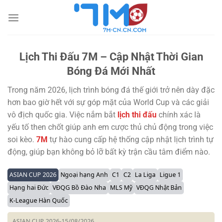
Bỏ
qua
nội
dung
Lịch Thi Đấu 7M – Cập Nhật Thời Gian
Bóng Đá Mới Nhất
Trong năm 2026, lịch trình bóng đá thế giới trở nên dày đặc
hơn bao giờ hết với sự góp mặt của World Cup và các giải
vô địch quốc gia. Việc nắm bắt
lịch thi đấu
chính xác là
yếu tố then chốt giúp anh em cược thủ chủ động trong việc
soi kèo.
7M
tự hào cung cấp hệ thống cập nhật lịch trình tự
động, giúp bạn không bỏ lỡ bất kỳ trận cầu tâm điểm nào.
ASIAN CUP 2026
Ngoại hạng Anh
C1
C2
La Liga
Ligue 1
Hạng hai Đức
VĐQG Bồ Đào Nha
MLS Mỹ
VĐQG Nhật Bản
K-League Hàn Quốc
ASIAN CUP 2026
-
15/08/2026