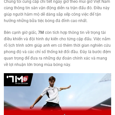
Chúng tôi cung cấp chi tiết ngày giờ theo múi giờ Việt Nam
cùng thông tin sân vận động diễn ra trận đấu đó. Điều này
giúp người hâm mộ dễ dàng sắp xếp công việc để tận
hưởng những bữa tiệc bóng đá đỉnh cao nhất.
Bên cạnh giờ giấc,
7M
còn tích hợp thông tin về trọng tài
điều khiển và đội hình dự kiến cho từng cặp đấu. Việc nắm
rõ lịch trình sớm giúp anh em có thêm thời gian nghiên cứu
phong độ và các chỉ số thống kê đối đầu. Đây là bước đệm
quan trọng để đưa ra những dự đoán chính xác và mang
về lợi nhuận lớn trong mùa bóng này.