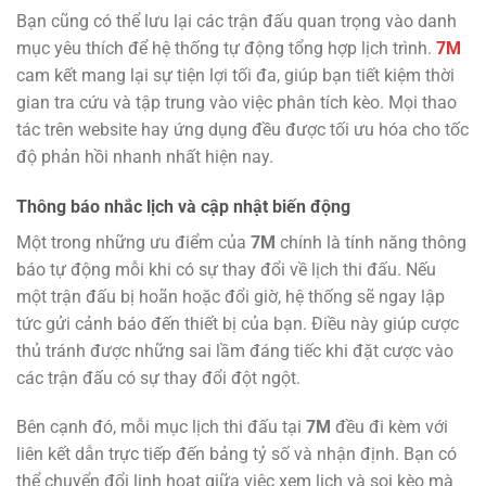
Bạn cũng có thể lưu lại các trận đấu quan trọng vào danh
mục yêu thích để hệ thống tự động tổng hợp lịch trình.
7M
cam kết mang lại sự tiện lợi tối đa, giúp bạn tiết kiệm thời
gian tra cứu và tập trung vào việc phân tích kèo. Mọi thao
tác trên website hay ứng dụng đều được tối ưu hóa cho tốc
độ phản hồi nhanh nhất hiện nay.
Thông báo nhắc lịch và cập nhật biến động
Một trong những ưu điểm của
7M
chính là tính năng thông
báo tự động mỗi khi có sự thay đổi về lịch thi đấu. Nếu
một trận đấu bị hoãn hoặc đổi giờ, hệ thống sẽ ngay lập
tức gửi cảnh báo đến thiết bị của bạn. Điều này giúp cược
thủ tránh được những sai lầm đáng tiếc khi đặt cược vào
các trận đấu có sự thay đổi đột ngột.
Bên cạnh đó, mỗi mục lịch thi đấu tại
7M
đều đi kèm với
liên kết dẫn trực tiếp đến bảng tỷ số và nhận định. Bạn có
thể chuyển đổi linh hoạt giữa việc xem lịch và soi kèo mà