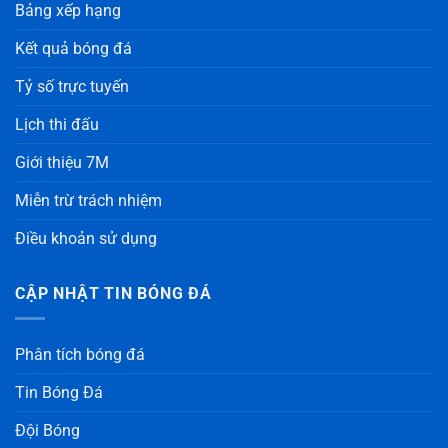
Bảng xếp hạng
Kết quả bóng đá
Tỷ số trực tuyến
Lịch thi đấu
Giới thiệu 7M
Miễn trừ trách nhiệm
Điều khoản sử dụng
CẬP NHẬT TIN BÓNG ĐÁ
Phân tích bóng đá
Tin Bóng Đá
Đội Bóng